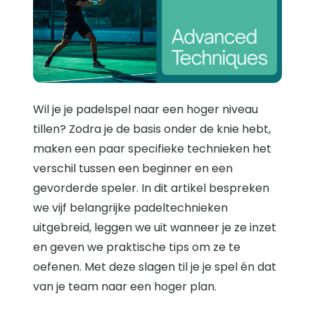
Wil je je padelspel naar een hoger niveau
tillen? Zodra je de basis onder de knie hebt,
maken een paar specifieke technieken het
verschil tussen een beginner en een
gevorderde speler. In dit artikel bespreken
we vijf belangrijke padeltechnieken
uitgebreid, leggen we uit wanneer je ze inzet
en geven we praktische tips om ze te
oefenen. Met deze slagen til je je spel én dat
van je team naar een hoger plan.